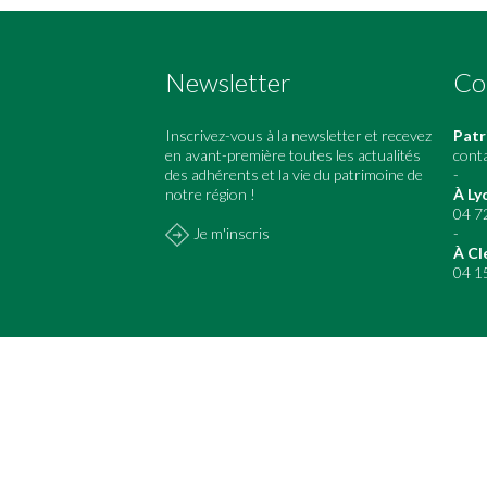
Newsletter
Co
Inscrivez-vous à la newsletter et recevez
Patr
en avant-première toutes les actualités
cont
des adhérents et la vie du patrimoine de
-
notre région !
À Ly
04 7
Je m'inscris
-
À Cl
04 1