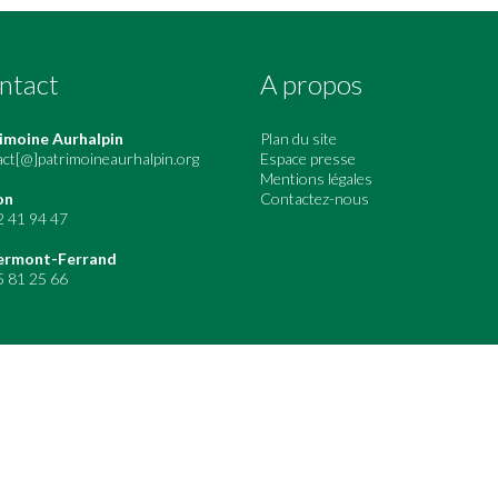
ntact
A propos
imoine Aurhalpin
Plan du site
act[@]patrimoineaurhalpin.org
Espace presse
Mentions légales
on
Contactez-nous
2 41 94 47
ermont-Ferrand
5 81 25 66