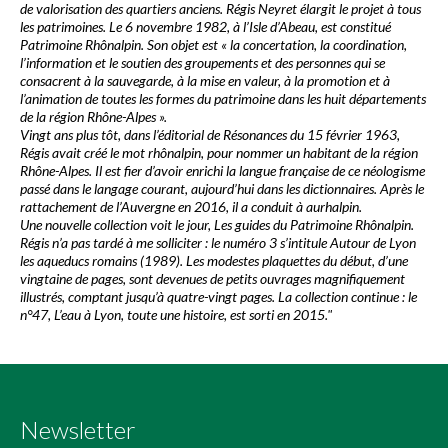
de valorisation des quartiers anciens. Régis Neyret élargit le projet à tous
les patrimoines. Le 6 novembre 1982, à l’Isle d’Abeau, est
constitué
Patrimoine Rhônalpin
. Son objet est « la concertation, la coordination,
l’information et le soutien des groupements et des personnes qui se
consacrent à la sauvegarde, à la mise en valeur, à la promotion et à
l’animation de toutes les formes du patrimoine dans les huit départements
de la région
Rhône-Alpes »
.
Vingt ans plus tôt, dans l’éditorial de Résonances du 15 février 1963,
Régis avait créé le mot
rhônalpin
, pour nommer un habitant de la région
Rhône-Alpes.
Il est fier d’avoir enrichi la langue française de ce
néologisme
passé dans le langage courant, aujourd’hui dans les dictionnaires. Après le
rattachement de l’Auvergne en 2016, il a conduit à aurhalpin.
Une nouvelle collection voit le jour, Les guides du Patrimoine Rhônalpin.
Régis n’a pas tardé à me solliciter : le numéro 3 s’intitule Autour de Lyon
les aqueducs romains (1989). Les modestes plaquettes du début, d’une
vingtaine de pages, sont devenues de petits ouvrages magnifiquement
illustrés, comptant jusqu’à quatre-vingt pages. La collection continue : le
n°47, L’eau à Lyon, toute une histoire, est sorti en 2015."
Newsletter