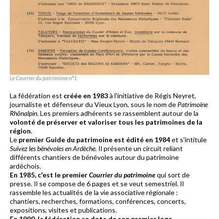
Le Courrier du patrimoine n°1
La fédération est
créée en 1983
à l'initiative de Régis Neyret,
journaliste et défenseur du Vieux Lyon, sous le nom de
Patrimoine
Rhônalpin
. Les premiers adhérents se rassemblent autour de la
volonté de préserver et valoriser tous les patrimoines de la
région
.
Le
premier Guide du patrimoine est édité en 1984
et s'intitule
Suivez les bénévoles en Ardèche.
Il présente un circuit reliant
différents chantiers de bénévoles autour du patrimoine
ardéchois.
En 1985, c'est le premier
Courrier du patrimoine
qui sort de
presse. Il se compose de 6 pages et se veut semestriel. Il
rassemble les actualités de la vie associative régionale :
chantiers, recherches, formations, conférences, concerts,
expositions, visites et publications.
En 1990, la fédération se dote de son premier logo.