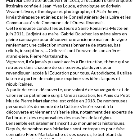
Martelanche a été découvert en 2011, à l’occasion d’une enquête
littéraire confiée à Jean-Yves Loude, ethnologue et écrivain,
Viviane Lièvre, ethnologue et photographe, et Alain Jouve,
kinésithérapeute et ânier, par le Conseil général de la Loire et les
Communautés de Communes de l’Ouest Roannais.
Cette enquête conduit les auteurs à Saint-Romain-la-Motte en
juin 2011. L’adjoint au maire, Gabriel Boucher, les mène alors en
pleine campagne pour découvrir une ancienne maison de vigne
renfermant une collection impressionnante de statues, bas-
reliefs, inscriptions, … Celles-ci sont l’oeuvre de son arrière-
grand-père, Pierre Martelanche.
Vigneron, il n’a jamais pu avoir accès à l’instruction, thème qui se
retrouve dans chacune de ses œuvres, plaidoyers pour
revendiquer l’accès à l’Éducation pour tous. Autodidacte, il utilise
la terre à portée de main pour exprimer ses idées laïques et
républicaines.
A partir de cette découverte, une volonté de sauvegarder et de
valoriser ce patrimoine surgit. Une association, les Amis du Petit
Musée Pierre Martelanche, est créée en 2013. De nombreuses
personnalités du monde de la Culture s’intéressent à la
découverte et viennent visiter le site, notamment des experts de
l’art brut et des responsables des musées de la région.
L’ensemble est également inscrit aux monuments historiques.
Depuis, de nombreuses initiatives sont entreprises pour faire
connaître Pierre Martelanche et ses œuvres, le but étant de