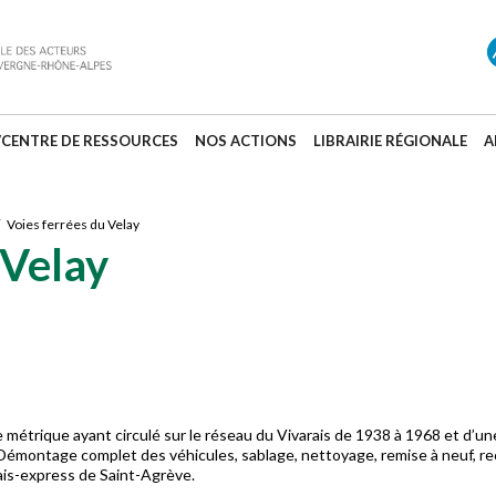
/CENTRE DE RESSOURCES
NOS ACTIONS
LIBRAIRIE RÉGIONALE
A
 Voies ferrées du Velay
 Velay
ie métrique ayant circulé sur le réseau du Vivarais de 1938 à 1968 et d’
 Démontage complet des véhicules, sablage, nettoyage, remise à neuf, re
rais-express de Saint-Agrève.