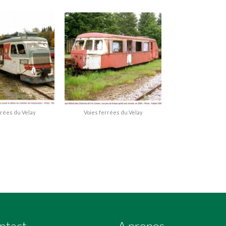
rrées du Velay
Voies ferrées du Velay
ntact
A propos