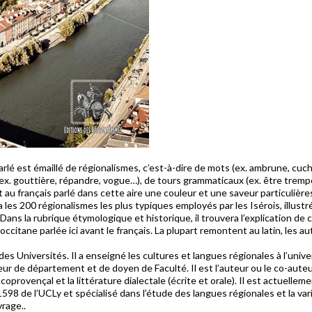
arlé est émaillé de régionalismes, c’est-à-dire de mots (ex. ambrune, cuch
(ex. gouttière, répandre, vogue…), de tours grammaticaux (ex. être tremp
u français parlé dans cette aire une couleur et une saveur particulière
 les 200 régionalismes les plus typiques employés par les Isérois, illus
. Dans la rubrique étymologique et historique, il trouvera l’explication
citane parlée ici avant le français. La plupart remontent au latin, les a
s Universités. Il a enseigné les cultures et langues régionales à l’univer
eur de département et de doyen de Faculté. Il est l’auteur ou le co-aute
ncoprovençal et la littérature dialectale (écrite et orale). Il est actuelleme
98 de l’UCLy et spécialisé dans l’étude des langues régionales et la varia
rage..