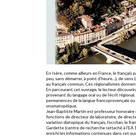
En Isère, comme ailleurs en France, le français p
peu, sans démarrer, à point d’heure…), de sens 
au français commun. Ces régionalismes donnent a
En parcourant cet ouvrage, le lecteur découvrira
provenant du langage oral ou de l’écrit régional
permanences de la langue francoprovençale ou oc
onomatopéique.
Jean-Baptiste Martin est professeur honoraire de
fonctions de directeur de laboratoire, de direct
variation diatopique du français, l’occitan, le fra
Gardette (centre de recherche rattaché à l’EA 15
enrichi les informations contenues dans cet ouv