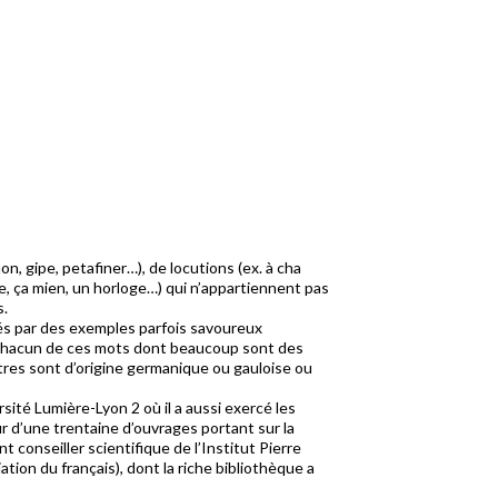
on, gipe, petafiner…), de locutions (ex. à cha
e, ça mien, un horloge…) qui n’appartiennent pas
s.
trés par des exemples parfois savoureux
 de chacun de ces mots dont beaucoup sont des
utres sont d’origine germanique ou gauloise ou
sité Lumière-Lyon 2 où il a aussi exercé les
ur d’une trentaine d’ouvrages portant sur la
nt conseiller scientifique de l’Institut Pierre
tion du français), dont la riche bibliothèque a