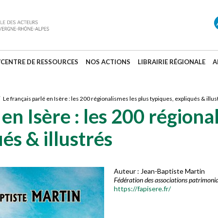
/CENTRE DE RESSOURCES
NOS ACTIONS
LIBRAIRIE RÉGIONALE
A
 Le français parlé en Isère : les 200 régionalismes les plus typiques, expliqués & illus
 en Isère : les 200 régiona
és & illustrés
Auteur : Jean-Baptiste Martin
Fédération des associations patrimonial
https://fapisere.fr/