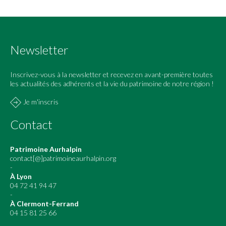
Newsletter
Inscrivez-vous à la newsletter et recevez en avant-première toutes
les actualités des adhérents et la vie du patrimoine de notre région !
Je m'inscris
Contact
Patrimoine Aurhalpin
contact[@]patrimoineaurhalpin.org
-
À Lyon
04 72 41 94 47
-
À Clermont-Ferrand
04 15 81 25 66