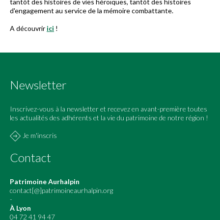
tantôt des histoires de vies héroïques, tantôt des histoires
d'engagement au service de la mémoire combattante.
A découvrir
ici
!
Newsletter
Inscrivez-vous à la newsletter et recevez en avant-première toutes
les actualités des adhérents et la vie du patrimoine de notre région !
Je m'inscris
Contact
Patrimoine Aurhalpin
contact[@]patrimoineaurhalpin.org
-
À Lyon
04 72 41 94 47