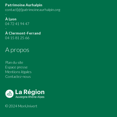
Patrimoine Aurhalpin
contact[@]patrimoineaurhalpin.org
-
À Lyon
04 72 41 94 47
-
À Clermont-Ferrand
04 15 81 25 66
A propos
Plan du site
Espace presse
Mentions légales
Contactez-nous
© 2024 MonUnivert