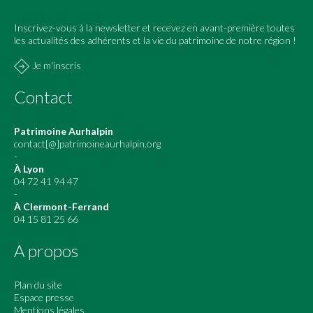
Inscrivez-vous à la newsletter et recevez en avant-première toutes
les actualités des adhérents et la vie du patrimoine de notre région !
Je m'inscris
Contact
Patrimoine Aurhalpin
contact[@]patrimoineaurhalpin.org
-
À Lyon
04 72 41 94 47
-
À Clermont-Ferrand
04 15 81 25 66
A propos
Plan du site
Espace presse
Mentions légales