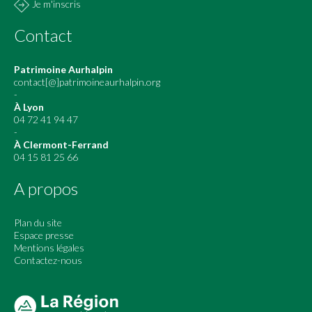
Je m'inscris
Contact
Patrimoine Aurhalpin
contact[@]patrimoineaurhalpin.org
-
À Lyon
04 72 41 94 47
-
À Clermont-Ferrand
04 15 81 25 66
A propos
Plan du site
Espace presse
Mentions légales
Contactez-nous