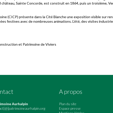
d château, Sainte Concorde, est construit en 1864, puis un troisième, V
oine (CICP) présente dans la Cité Blanche une exposition visible sur ren
urnées festives avec de nombreuses animations. L’été, des visites indust
onstruction et Patrimoine de Viviers
ntact
A propos
imoine Aurhalpin
Plan du site
act[@]patrimoineaurhalpin.org
Espace presse
Mentions légales