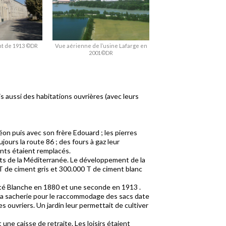
nt de 1913 ©DR
Vue aérienne de l’usine Lafarge en
2001©DR
 aussi des habitations ouvrières (avec leurs
éon puis avec son frère Edouard ; les pierres
jours la route 86 ; des fours à gaz leur
ents étaient remplacés.
rts de la Méditerranée. Le développement de la
 T de ciment gris et 300.000 T de ciment blanc
 Cité Blanche en 1880 et une seconde en 1913 .
. La sacherie pour le raccommodage des sacs date
es ouvriers. Un jardin leur permettait de cultiver
ne caisse de retraite. Les loisirs étaient