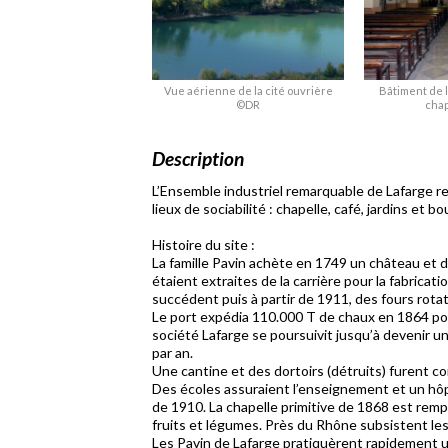
Vue aérienne de la cité ouvrière
Bâtiment de la
©DR
cha
Description
L’Ensemble industriel remarquable de Lafarge re
lieux de sociabilité : chapelle, café, jardins et 
Histoire du site :
La famille Pavin achète en 1749 un château et de
étaient extraites de la carrière pour la fabricat
succédent puis à partir de 1911, des fours rota
Le port expédia 110.000 T de chaux en 1864 pour
société Lafarge se poursuivit jusqu’à devenir u
par an.
Une cantine et des dortoirs (détruits) furent co
Des écoles assuraient l’enseignement et un hôpi
de 1910. La chapelle primitive de 1868 est rempla
fruits et légumes. Près du Rhône subsistent les
Les Pavin de Lafarge pratiquèrent rapidement une