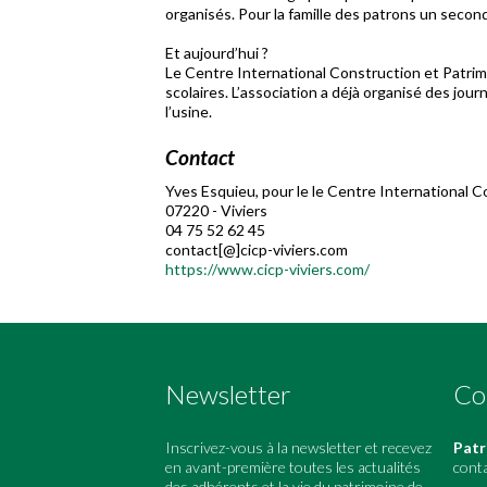
organisés. Pour la famille des patrons un secon
Et aujourd’hui ?
Le Centre International Construction et Patrim
scolaires. L’association a déjà organisé des jo
l’usine.
Contact
Yves Esquieu, pour le le Centre International C
07220 - Viviers
04 75 52 62 45
contact[@]cicp-viviers.com
https://www.cicp-viviers.com/
Newsletter
Co
Inscrivez-vous à la newsletter et recevez
Patr
en avant-première toutes les actualités
cont
des adhérents et la vie du patrimoine de
-