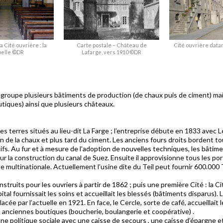
 Cité ouvrière : la
Carte postale – Château de
Cité ouvrière data
pelle ©DR
Lafarge, vers 1910 ©DR
groupe plusieurs bâtiments de production (de chaux puis de ciment) mais
boutiques) ainsi que plusieurs châteaux.
s terres situés au lieu-dit La Farge ; l’entreprise débute en 1833 avec L
ion de la chaux et plus tard du ciment. Les anciens fours droits bordent tou
tifs. Au fur et à mesure de l’adoption de nouvelles techniques, les bâtim
 la construction du canal de Suez. Ensuite il approvisionne tous les po
ne multinationale. Actuellement l’usine dite du Teil peut fournir 600.000
nstruits pour les ouvriers à partir de 1862 ; puis une première Cité : la
tal fournissait les soins et accueillait les blessés (bâtiments disparus)
cée par l’actuelle en 1921. En face, le Cercle, sorte de café, accueillait l
 anciennes boutiques (boucherie, boulangerie et coopérative) .
 politique sociale avec une caisse de secours , une caisse d’épargne et u