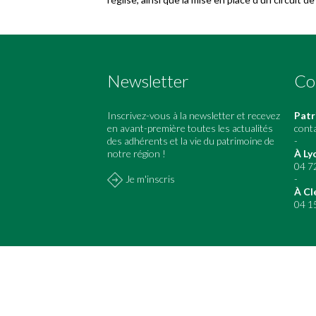
Newsletter
Co
Inscrivez-vous à la newsletter et recevez
Patr
en avant-première toutes les actualités
cont
des adhérents et la vie du patrimoine de
-
notre région !
À Ly
04 7
Je m'inscris
-
À Cl
04 1