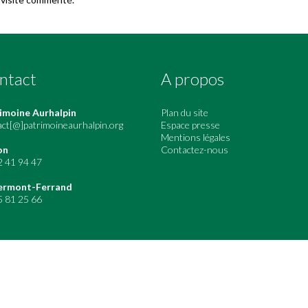
ntact
A propos
imoine Aurhalpin
Plan du site
act[@]patrimoineaurhalpin.org
Espace presse
Mentions légales
on
Contactez-nous
2 41 94 47
ermont-Ferrand
5 81 25 66