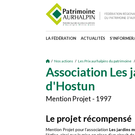
LA FÉDÉRATION
ACTUALITÉS
S’INFORMER
/
Nos actions
/
Les Prix aurhalpins du patrimoine
/
Association Les 
d'Hostun
Mention Projet - 1997
Le projet récompensé
Mention Projet pour l’association
Les jardins 
l’église, ainsi que la mise en place d’un circuit 