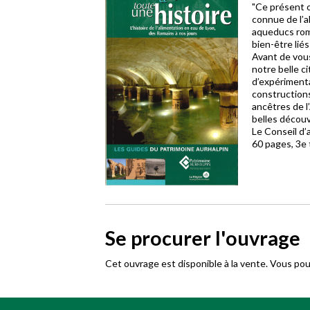
"Ce présent o
connue de l’a
aqueducs roma
bien-être liés
Avant de vou
notre belle c
d’expérimenta
constructions
ancêtres de l
belles découv
Le Conseil d’
60 pages, 3e 
Se procurer l'ouvrage
Cet ouvrage est disponible à la vente. Vous po