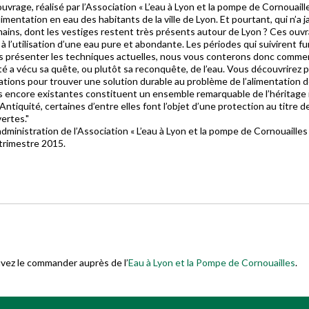
uvrage, réalisé par l’Association « L’eau à Lyon et la pompe de Cornouaill
limentation en eau des habitants de la ville de Lyon. Et pourtant, qui n’a 
ins, dont les vestiges restent très présents autour de Lyon ? Ces ouvra
 à l’utilisation d’une eau pure et abondante. Les périodes qui suivirent fu
s présenter les techniques actuelles, nous vous conterons donc commen
ité a vécu sa quête, ou plutôt sa reconquête, de l’eau. Vous découvrirez p
tions pour trouver une solution durable au problème de l’alimentation d
 encore existantes constituent un ensemble remarquable de l’héritage i
’Antiquité, certaines d’entre elles font l’objet d’une protection au titr
ertes."
administration de l’Association « L’eau à Lyon et la pompe de Cornouailles
trimestre 2015.
uvez le commander auprès de l’
Eau à Lyon et la Pompe de Cornouailles
.