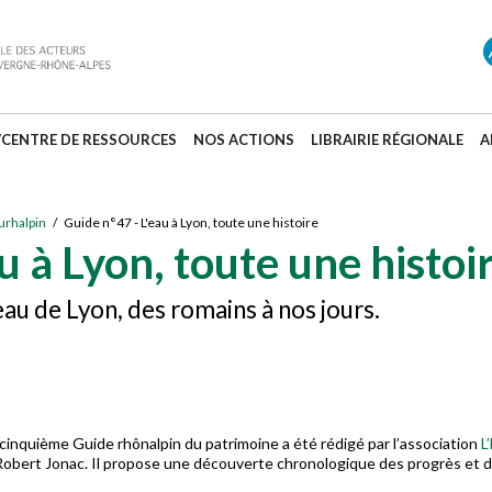
/CENTRE DE RESSOURCES
NOS ACTIONS
LIBRAIRIE RÉGIONALE
A
urhalpin
/ Guide n°47 - L'eau à Lyon, toute une histoire
u à Lyon, toute une histoi
 eau de Lyon, des romains à nos jours.
inquième Guide rhônalpin du patrimoine a été rédigé par l’association
L
Robert Jonac. Il propose une découverte chronologique des progrès et déb