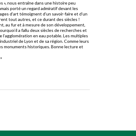
es », nous entraîne dans une histoire peu
jamais porté un regard admiratif devant les
ges d’art témoignent d’un savoir-faire et d’un
rent tout autres, et ce durant des siècles !
t, au fur et à mesure de son développement,
ourquoi il a fallu deux siècles de recherches et
e l’agglomération en eau potable. Les multiples
ndustriel de Lyon et de sa région. Comme leurs
e des monuments historiques. Bonne lecture et
 »