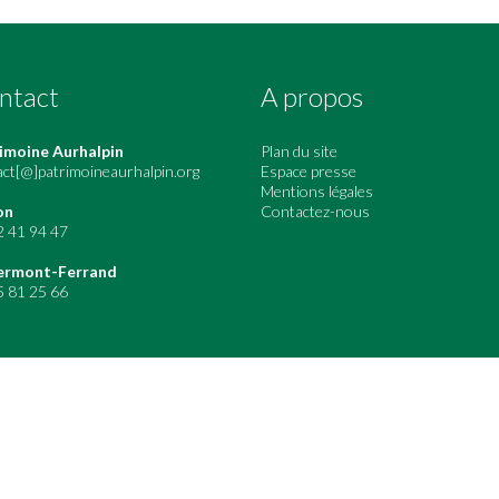
ntact
A propos
imoine Aurhalpin
Plan du site
act[@]patrimoineaurhalpin.org
Espace presse
Mentions légales
on
Contactez-nous
2 41 94 47
ermont-Ferrand
5 81 25 66