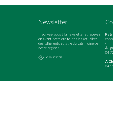
Newsletter
Co
Inscrivez-vous à la newsletter et recevez
Patr
en avant-première toutes les actualités
cont
des adhérents et la vie du patrimoine de
-
notre région !
À Ly
04 7
Je m'inscris
-
À Cl
04 1