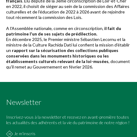
français
. Élu député de la 3ème circonscription de Loir-et-Cher
en 2022, il choisit de siéger au sein de la commission des Affaires
culturelles et de l’éducation de 2022 à 2026 avant de rejoindre
tout récemment la commission des Lois.
A l'Assemblée nationale, comme en circonscription,
il fait du
patrimoine l'un de ses sujets de prédilection.
En décembre 2025, le Premier ministre Sébastien Lecornu et la
ministre de la Culture Rachida Dati lui confient la mission d'établir
un
rapport sur la sécurisation des collections publiques
conservées dans les monuments historiques ou les
établissements culturels relevant de la loi-musées
, document
qu'il remet au Gouvernement en février 2026.
Newsletter
Inscrivez-vous à la newsletter et recevez en avant-première toutes
les actualités des adhérents et la vie du patrimoine de notre région !
Je m'inscris